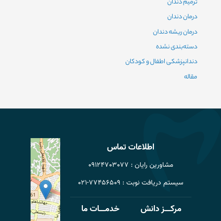
ترمیم دندان
درمان دندان
درمان ریشه دندان
دسته‌بندی نشده
دندانپزشکی اطفال و کودکان
مقاله
اطلاعات تماس
مشاورین رایان : 09124703077
سیستم دریافت نوبت : 77456509-021
مرکـــز دانش
خدمـــات ما