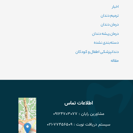
اخبار
ترمیم دندان
درمان دندان
درمان ریشه دندان
دسته‌بندی نشده
دندانپزشکی اطفال و کودکان
مقاله
اطلاعات تماس
مشاورین رایان : 09124703077
سیستم دریافت نوبت : 77456509-021