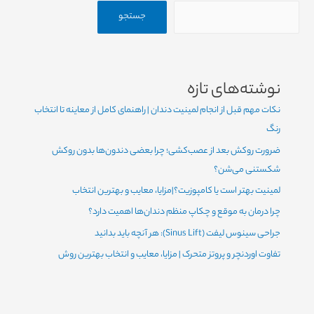
جستجو
نوشته‌های تازه
نکات مهم قبل از انجام لمینیت دندان | راهنمای کامل از معاینه تا انتخاب
رنگ
ضرورت روکش بعد از عصب‌کشی؛ چرا بعضی دندون‌ها بدون روکش
شکستنی می‌شن؟
لمینیت بهتر است یا کامپوزیت؟|مزایا، معایب و بهترین انتخاب
چرا درمان به موقع و چکاپ منظم دندان‌ها اهمیت دارد؟
جراحی سینوس لیفت (Sinus Lift): هر آنچه باید بدانید
تفاوت اوردنچر و پروتز متحرک | مزایا، معایب و انتخاب بهترین روش